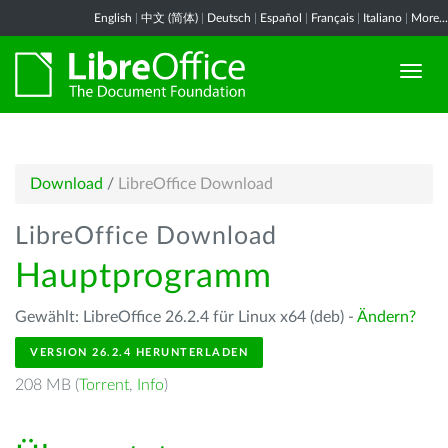
English
|
中文 (简体)
|
Deutsch
|
Español
|
Français
|
Italiano
|
More...
Download
/
LibreOffice Download
LibreOffice Download
Hauptprogramm
Gewählt: LibreOffice 26.2.4 für Linux x64 (deb) -
Ändern?
VERSION 26.2.4 HERUNTERLADEN
208 MB (
Torrent
,
Info
)