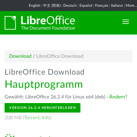
English
|
中文 (简体)
|
Deutsch
|
Español
|
Français
|
Italiano
|
More...
Download
/
LibreOffice Download
LibreOffice Download
Hauptprogramm
Gewählt: LibreOffice 26.2.4 für Linux x64 (deb) -
Ändern?
VERSION 26.2.4 HERUNTERLADEN
208 MB (
Torrent
,
Info
)