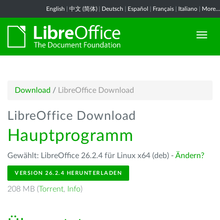
English
|
中文 (简体)
|
Deutsch
|
Español
|
Français
|
Italiano
|
More...
Download
/
LibreOffice Download
LibreOffice Download
Hauptprogramm
Gewählt: LibreOffice 26.2.4 für Linux x64 (deb) -
Ändern?
VERSION 26.2.4 HERUNTERLADEN
208 MB (
Torrent
,
Info
)