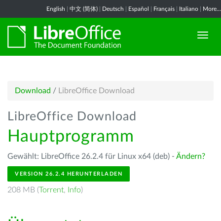
English
|
中文 (简体)
|
Deutsch
|
Español
|
Français
|
Italiano
|
More...
Download
/
LibreOffice Download
LibreOffice Download
Hauptprogramm
Gewählt: LibreOffice 26.2.4 für Linux x64 (deb) -
Ändern?
VERSION 26.2.4 HERUNTERLADEN
208 MB (
Torrent
,
Info
)