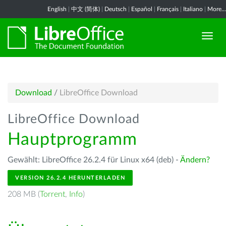
English
|
中文 (简体)
|
Deutsch
|
Español
|
Français
|
Italiano
|
More...
Download
/
LibreOffice Download
LibreOffice Download
Hauptprogramm
Gewählt: LibreOffice 26.2.4 für Linux x64 (deb) -
Ändern?
VERSION 26.2.4 HERUNTERLADEN
208 MB (
Torrent
,
Info
)