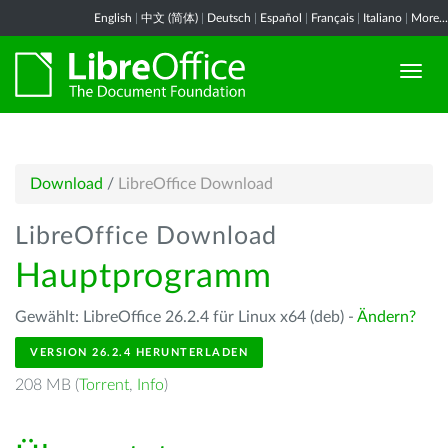
English
|
中文 (简体)
|
Deutsch
|
Español
|
Français
|
Italiano
|
More...
Download
/
LibreOffice Download
LibreOffice Download
Hauptprogramm
Gewählt: LibreOffice 26.2.4 für Linux x64 (deb) -
Ändern?
VERSION 26.2.4 HERUNTERLADEN
208 MB (
Torrent
,
Info
)