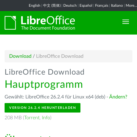
English
|
中文 (简体)
|
Deutsch
|
Español
|
Français
|
Italiano
|
More...
Download
/
LibreOffice Download
LibreOffice Download
Hauptprogramm
Gewählt: LibreOffice 26.2.4 für Linux x64 (deb) -
Ändern?
VERSION 26.2.4 HERUNTERLADEN
208 MB (
Torrent
,
Info
)