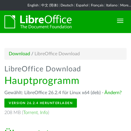
English
|
中文 (简体)
|
Deutsch
|
Español
|
Français
|
Italiano
|
More...
Download
/
LibreOffice Download
LibreOffice Download
Hauptprogramm
Gewählt: LibreOffice 26.2.4 für Linux x64 (deb) -
Ändern?
VERSION 26.2.4 HERUNTERLADEN
208 MB (
Torrent
,
Info
)