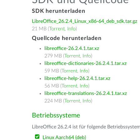
SDK und Quellcode
SDK herunterladen
LibreOffice_26.2.4_Linux_x86-64_deb_sdk.tar.gz
21 MB (
Torrent
,
Info
)
Quellcode herunterladen
libreoffice-26.2.4.1.tar.xz
279 MB (
Torrent
,
Info
)
libreoffice-dictionaries-26.2.4.1.tar.xz
59 MB (
Torrent
,
Info
)
libreoffice-help-26.2.4.1.tar.xz
56 MB (
Torrent
,
Info
)
libreoffice-translations-26.2.4.1.tar.xz
224 MB (
Torrent
,
Info
)
Betriebssysteme
LibreOffice 26.2.4 ist für folgende Betriebssyste
Linux Aarch64 (deb)