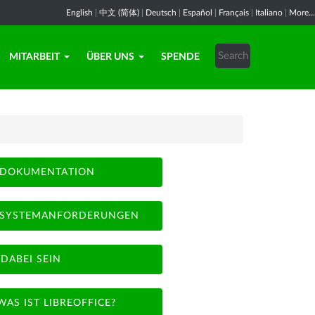
English
|
中文 (简体)
|
Deutsch
|
Español
|
Français
|
Italiano
|
More...
MITARBEIT
ÜBER UNS
SPENDE
DOKUMENTATION
SYSTEMANFORDERUNGEN
DABEI SEIN
WAS IST LIBREOFFICE?