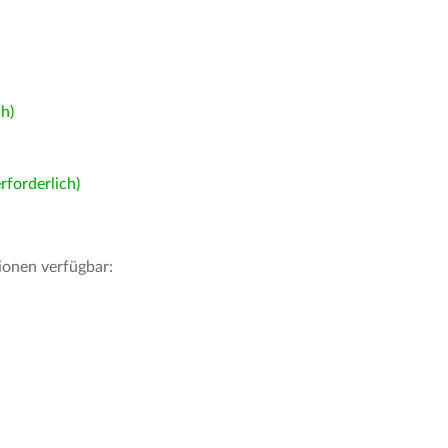
h)
forderlich)
ionen verfügbar: