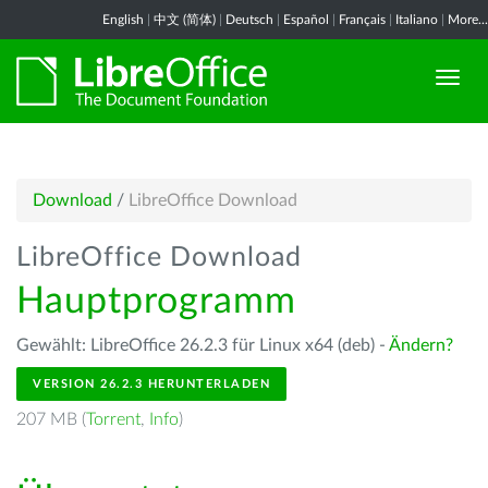
English
|
中文 (简体)
|
Deutsch
|
Español
|
Français
|
Italiano
|
More...
Download
/
LibreOffice Download
LibreOffice Download
Hauptprogramm
Gewählt: LibreOffice 26.2.3 für Linux x64 (deb) -
Ändern?
VERSION 26.2.3 HERUNTERLADEN
207 MB (
Torrent
,
Info
)