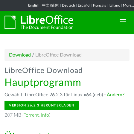
English
|
中文 (简体)
|
Deutsch
|
Español
|
Français
|
Italiano
|
More...
Download
/
LibreOffice Download
LibreOffice Download
Hauptprogramm
Gewählt: LibreOffice 26.2.3 für Linux x64 (deb) -
Ändern?
VERSION 26.2.3 HERUNTERLADEN
207 MB (
Torrent
,
Info
)