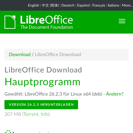
English
|
中文 (简体)
|
Deutsch
|
Español
|
Français
|
Italiano
|
More...
Download
/
LibreOffice Download
LibreOffice Download
Hauptprogramm
Gewählt: LibreOffice 26.2.3 für Linux x64 (deb) -
Ändern?
VERSION 26.2.3 HERUNTERLADEN
207 MB (
Torrent
,
Info
)