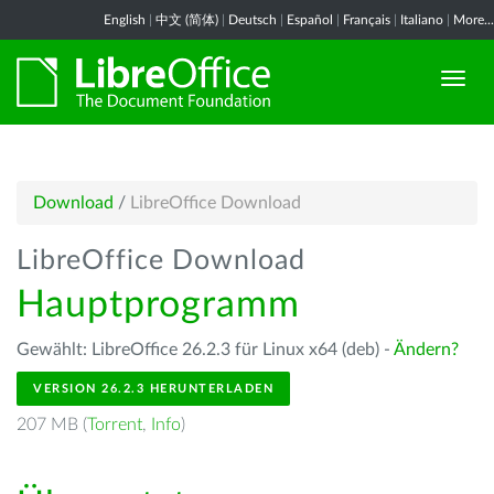
English
|
中文 (简体)
|
Deutsch
|
Español
|
Français
|
Italiano
|
More...
Download
/
LibreOffice Download
LibreOffice Download
Hauptprogramm
Gewählt: LibreOffice 26.2.3 für Linux x64 (deb) -
Ändern?
VERSION 26.2.3 HERUNTERLADEN
207 MB (
Torrent
,
Info
)