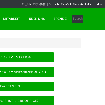
English
|
中文 (简体)
|
Deutsch
|
Español
|
Français
|
Italiano
|
More...
MITARBEIT
ÜBER UNS
SPENDE
DOKUMENTATION
SYSTEMANFORDERUNGEN
DABEI SEIN
WAS IST LIBREOFFICE?