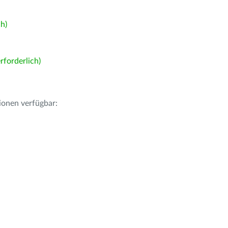
h)
forderlich)
ionen verfügbar: