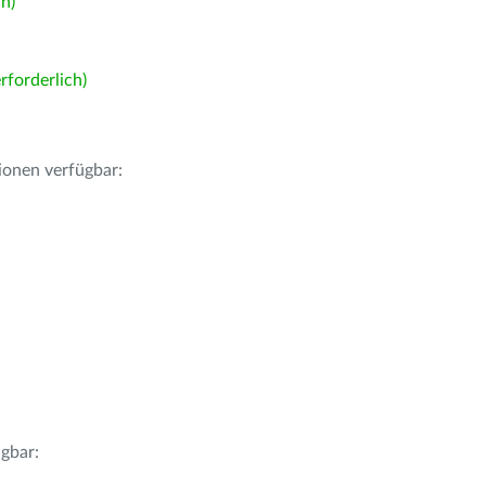
h)
forderlich)
ionen verfügbar:
gbar: