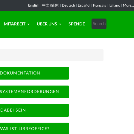
English
|
中文 (简体)
|
Deutsch
|
Español
|
Français
|
Italiano
|
More...
MITARBEIT
ÜBER UNS
SPENDE
DOKUMENTATION
SYSTEMANFORDERUNGEN
DABEI SEIN
WAS IST LIBREOFFICE?