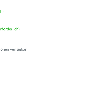
h)
forderlich)
ionen verfügbar: