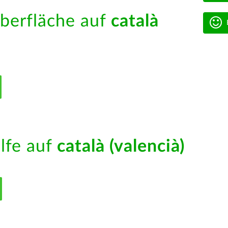
berfläche auf
català
ilfe auf
català (valencià)