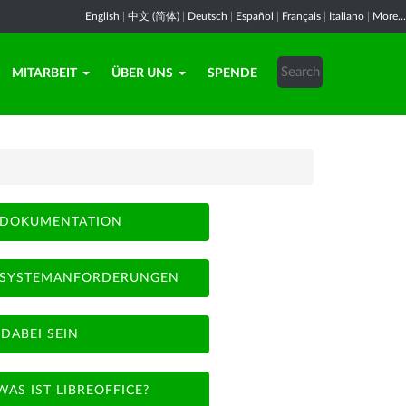
English
|
中文 (简体)
|
Deutsch
|
Español
|
Français
|
Italiano
|
More...
MITARBEIT
ÜBER UNS
SPENDE
DOKUMENTATION
SYSTEMANFORDERUNGEN
DABEI SEIN
WAS IST LIBREOFFICE?