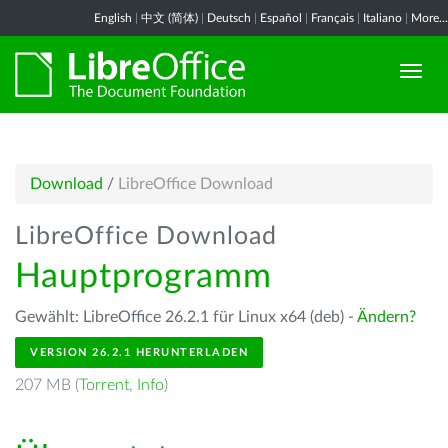
English
|
中文 (简体)
|
Deutsch
|
Español
|
Français
|
Italiano
|
More...
Download
/
LibreOffice Download
LibreOffice Download
Hauptprogramm
Gewählt: LibreOffice 26.2.1 für Linux x64 (deb) -
Ändern?
VERSION 26.2.1 HERUNTERLADEN
207 MB (
Torrent
,
Info
)