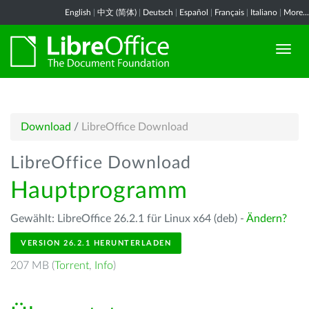
English
|
中文 (简体)
|
Deutsch
|
Español
|
Français
|
Italiano
|
More...
Download
/
LibreOffice Download
LibreOffice Download
Hauptprogramm
Gewählt: LibreOffice 26.2.1 für Linux x64 (deb) -
Ändern?
VERSION 26.2.1 HERUNTERLADEN
207 MB (
Torrent
,
Info
)