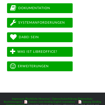
DOKUMENTATION
SYSTEMANFORDERUNGEN
DABEI SEIN
WAS IST LIBREOFFICE?
ERWEITERUNGEN
Impressum (Rechtliche Hinweise)
|
Datenschutzerklärung (Datenschutz-
Bestimmungen)
|
Statutes (non-binding English translation)
-
Satzung (binding
German version)
| Copyright information: Unless otherwise specified, all text and