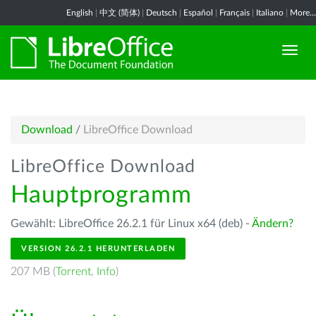
English
|
中文 (简体)
|
Deutsch
|
Español
|
Français
|
Italiano
|
More...
Download
/
LibreOffice Download
LibreOffice Download
Hauptprogramm
Gewählt: LibreOffice 26.2.1 für Linux x64 (deb) -
Ändern?
VERSION 26.2.1 HERUNTERLADEN
207 MB (
Torrent
,
Info
)