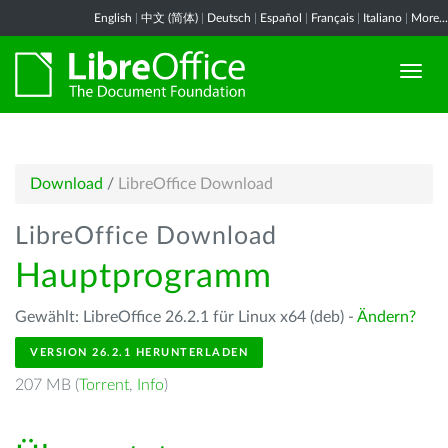
English
|
中文 (简体)
|
Deutsch
|
Español
|
Français
|
Italiano
|
More...
Download
/
LibreOffice Download
LibreOffice Download
Hauptprogramm
Gewählt: LibreOffice 26.2.1 für Linux x64 (deb) -
Ändern?
VERSION 26.2.1 HERUNTERLADEN
207 MB (
Torrent
,
Info
)