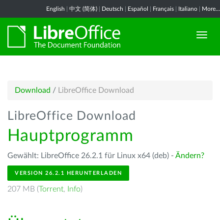
English
|
中文 (简体)
|
Deutsch
|
Español
|
Français
|
Italiano
|
More...
Download
/
LibreOffice Download
LibreOffice Download
Hauptprogramm
Gewählt: LibreOffice 26.2.1 für Linux x64 (deb) -
Ändern?
VERSION 26.2.1 HERUNTERLADEN
207 MB (
Torrent
,
Info
)