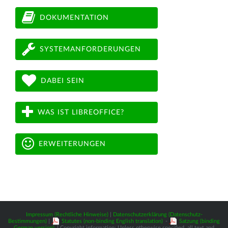
DOKUMENTATION
SYSTEMANFORDERUNGEN
DABEI SEIN
WAS IST LIBREOFFICE?
ERWEITERUNGEN
Impressum (Rechtliche Hinweise)
|
Datenschutzerklärung (Datenschutz-
Bestimmungen)
|
Statutes (non-binding English translation)
-
Satzung (binding
German version)
| Copyright information: Unless otherwise specified, all text and