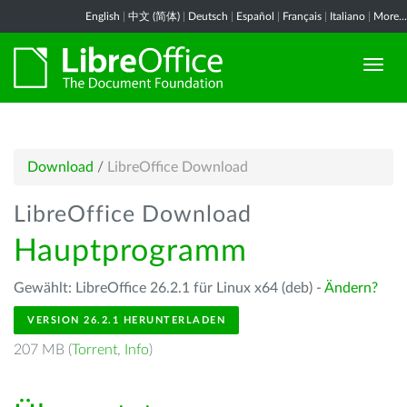
English
|
中文 (简体)
|
Deutsch
|
Español
|
Français
|
Italiano
|
More...
Download
/
LibreOffice Download
LibreOffice Download
Hauptprogramm
Gewählt: LibreOffice 26.2.1 für Linux x64 (deb) -
Ändern?
VERSION 26.2.1 HERUNTERLADEN
207 MB (
Torrent
,
Info
)