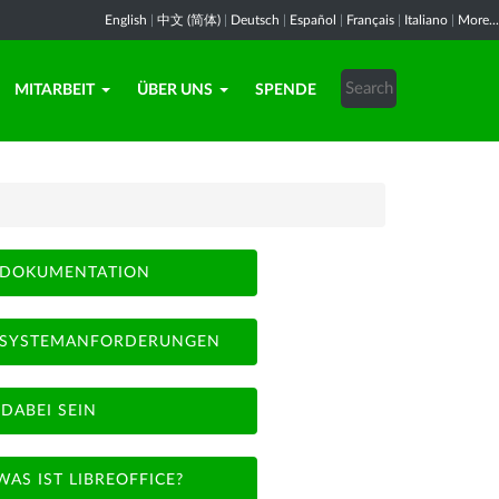
English
|
中文 (简体)
|
Deutsch
|
Español
|
Français
|
Italiano
|
More...
MITARBEIT
ÜBER UNS
SPENDE
DOKUMENTATION
SYSTEMANFORDERUNGEN
DABEI SEIN
WAS IST LIBREOFFICE?