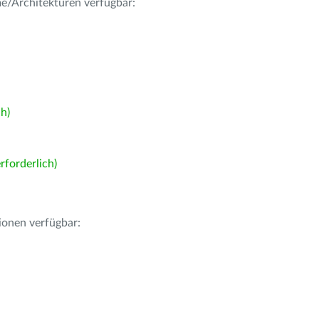
me/Architekturen verfügbar:
h)
forderlich)
ionen verfügbar: