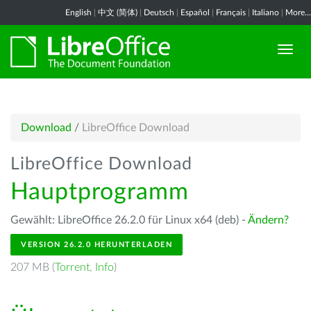
English
|
中文 (简体)
|
Deutsch
|
Español
|
Français
|
Italiano
|
More...
Download
/
LibreOffice Download
LibreOffice Download
Hauptprogramm
Gewählt: LibreOffice 26.2.0 für Linux x64 (deb) -
Ändern?
VERSION 26.2.0 HERUNTERLADEN
207 MB (
Torrent
,
Info
)