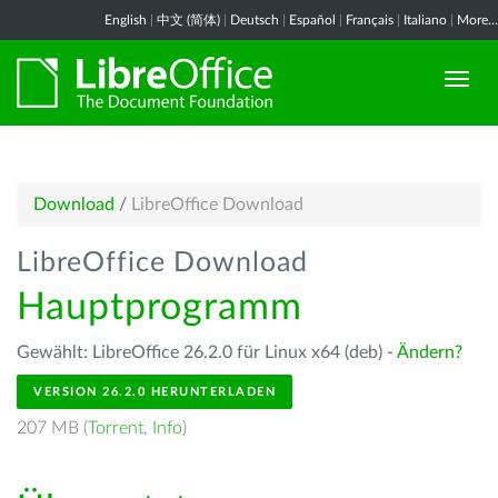
English
|
中文 (简体)
|
Deutsch
|
Español
|
Français
|
Italiano
|
More...
Download
/
LibreOffice Download
LibreOffice Download
Hauptprogramm
Gewählt: LibreOffice 26.2.0 für Linux x64 (deb) -
Ändern?
VERSION 26.2.0 HERUNTERLADEN
207 MB (
Torrent
,
Info
)