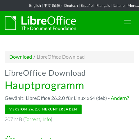
English
|
中文 (简体)
|
Deutsch
|
Español
|
Français
|
Italiano
|
More...
Download
/
LibreOffice Download
LibreOffice Download
Hauptprogramm
Gewählt: LibreOffice 26.2.0 für Linux x64 (deb) -
Ändern?
VERSION 26.2.0 HERUNTERLADEN
207 MB (
Torrent
,
Info
)