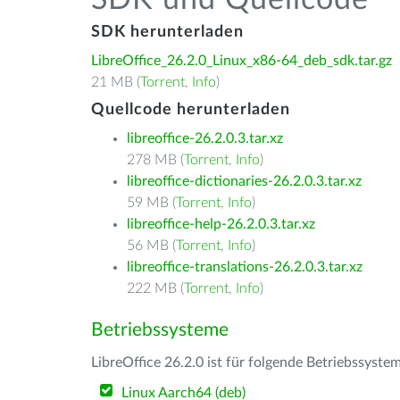
SDK und Quellcode
SDK herunterladen
LibreOffice_26.2.0_Linux_x86-64_deb_sdk.tar.gz
21 MB (
Torrent
,
Info
)
Quellcode herunterladen
libreoffice-26.2.0.3.tar.xz
278 MB (
Torrent
,
Info
)
libreoffice-dictionaries-26.2.0.3.tar.xz
59 MB (
Torrent
,
Info
)
libreoffice-help-26.2.0.3.tar.xz
56 MB (
Torrent
,
Info
)
libreoffice-translations-26.2.0.3.tar.xz
222 MB (
Torrent
,
Info
)
Betriebssysteme
LibreOffice 26.2.0 ist für folgende Betriebssyste
Linux Aarch64 (deb)