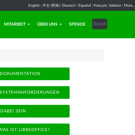
English
|
中文 (简体)
|
Deutsch
|
Español
|
Français
|
Italiano
|
More...
MITARBEIT
ÜBER UNS
SPENDE
DOKUMENTATION
SYSTEMANFORDERUNGEN
DABEI SEIN
WAS IST LIBREOFFICE?