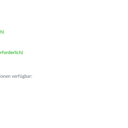
h)
forderlich)
ionen verfügbar: