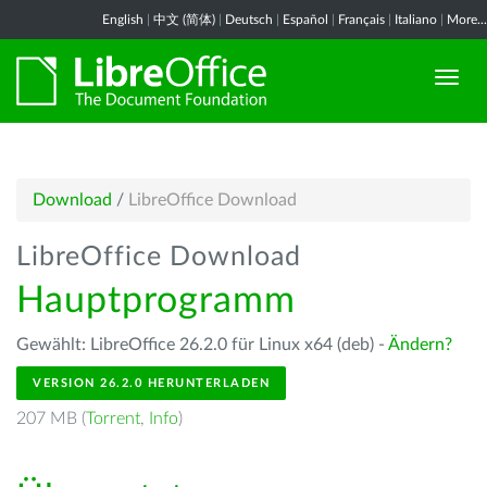
English
|
中文 (简体)
|
Deutsch
|
Español
|
Français
|
Italiano
|
More...
Download
/
LibreOffice Download
LibreOffice Download
Hauptprogramm
Gewählt: LibreOffice 26.2.0 für Linux x64 (deb) -
Ändern?
VERSION 26.2.0 HERUNTERLADEN
207 MB (
Torrent
,
Info
)