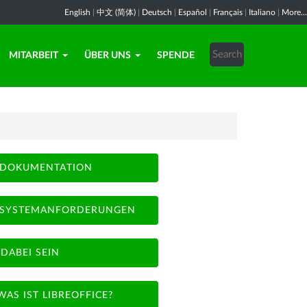
English
|
中文 (简体)
|
Deutsch
|
Español
|
Français
|
Italiano
|
More...
MITARBEIT
ÜBER UNS
SPENDE
DOKUMENTATION
SYSTEMANFORDERUNGEN
DABEI SEIN
WAS IST LIBREOFFICE?