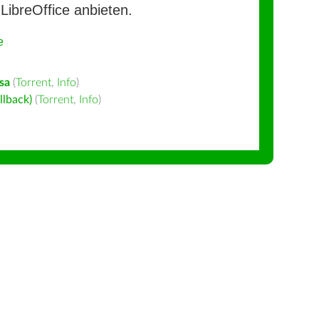
LibreOffice anbieten.
e
sa
(
Torrent
,
Info
)
llback)
(
Torrent
,
Info
)