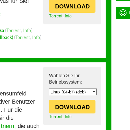
was für Sie!
DOWNLOAD
e
Torrent
,
Info
sa
(
Torrent
,
Info
)
llback)
(
Torrent
,
Info
)
Wählen Sie Ihr
Betriebssystem:
mensumfeld
iver Benutzer
DOWNLOAD
. Für die
Torrent
,
Info
ir die
rtnern
, die auch