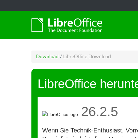
Download
/
LibreOffice Download
LibreOffice herunt
26.2.5
Wenn Sie Technik-Enthusiast, Vorre