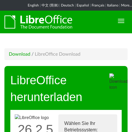
English
|
中文 (简体)
|
Deutsch
|
Español
|
Français
|
Italiano
|
More...
Download
/
LibreOffice Download
LibreOffice
herunterladen
Wählen Sie Ihr
26.2.5
Betriebssystem: