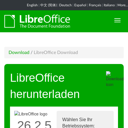
English
|
中文 (简体)
|
Deutsch
|
Español
|
Français
|
Italiano
|
More...
Download
/
LibreOffice Download
LibreOffice
herunterladen
Wählen Sie Ihr
26.2.5
Betriebssystem: