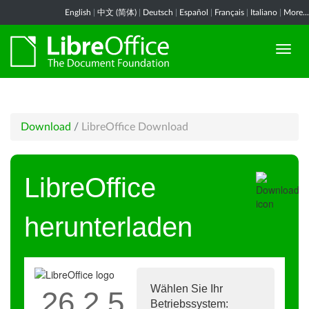
English
|
中文 (简体)
|
Deutsch
|
Español
|
Français
|
Italiano
|
More...
Download
/
LibreOffice Download
LibreOffice
herunterladen
Wählen Sie Ihr
26.2.5
Betriebssystem: