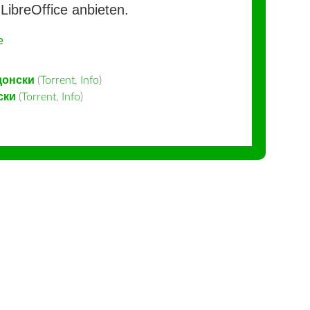
LibreOffice anbieten.
e
донски
(
Torrent
,
Info
)
ски
(
Torrent
,
Info
)