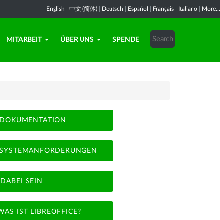
English
|
中文 (简体)
|
Deutsch
|
Español
|
Français
|
Italiano
|
More...
MITARBEIT
ÜBER UNS
SPENDE
DOKUMENTATION
SYSTEMANFORDERUNGEN
DABEI SEIN
WAS IST LIBREOFFICE?