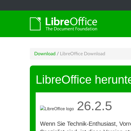
Download
/
LibreOffice Download
LibreOffice herunt
26.2.5
Wenn Sie Technik-Enthusiast, Vorre