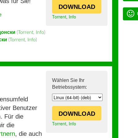
was für Sie!
DOWNLOAD
e
Torrent
,
Info
донски
(
Torrent
,
Info
)
ски
(
Torrent
,
Info
)
Wählen Sie Ihr
Betriebssystem:
mensumfeld
iver Benutzer
DOWNLOAD
. Für die
Torrent
,
Info
ir die
rtnern
, die auch