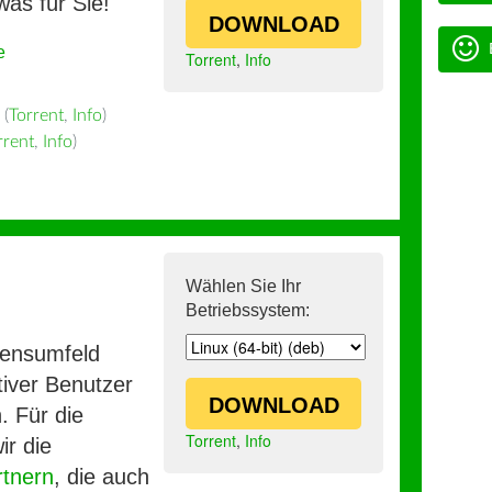
was für Sie!
DOWNLOAD
e
Torrent
,
Info
(
Torrent
,
Info
)
rrent
,
Info
)
Wählen Sie Ihr
Betriebssystem:
mensumfeld
iver Benutzer
DOWNLOAD
. Für die
Torrent
,
Info
ir die
rtnern
, die auch