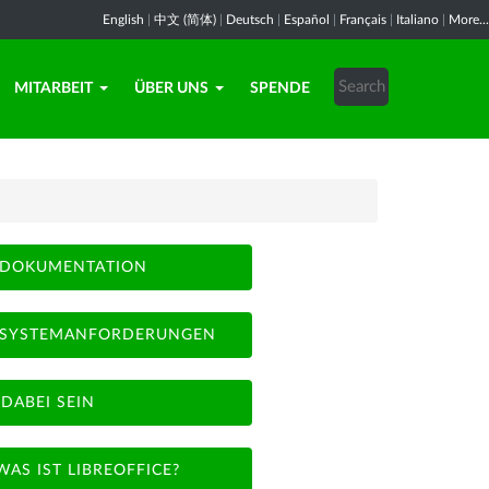
English
|
中文 (简体)
|
Deutsch
|
Español
|
Français
|
Italiano
|
More...
MITARBEIT
ÜBER UNS
SPENDE
DOKUMENTATION
SYSTEMANFORDERUNGEN
DABEI SEIN
WAS IST LIBREOFFICE?