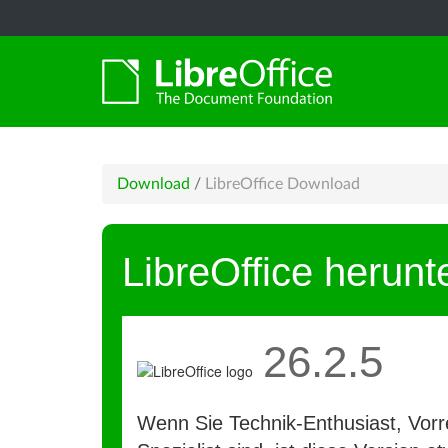
Download
/
LibreOffice Download
LibreOffice herunt
26.2.5
Wenn Sie Technik-Enthusiast, Vorre