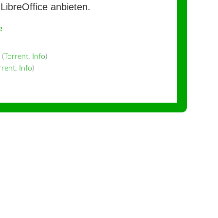
LibreOffice anbieten.
e
(
Torrent
,
Info
)
rrent
,
Info
)