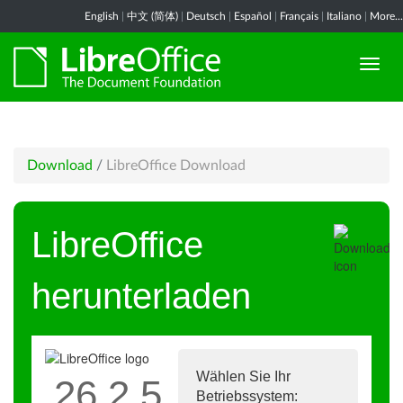
English
|
中文 (简体)
|
Deutsch
|
Español
|
Français
|
Italiano
|
More...
Download
/
LibreOffice Download
LibreOffice
herunterladen
Wählen Sie Ihr
26.2.5
Betriebssystem: