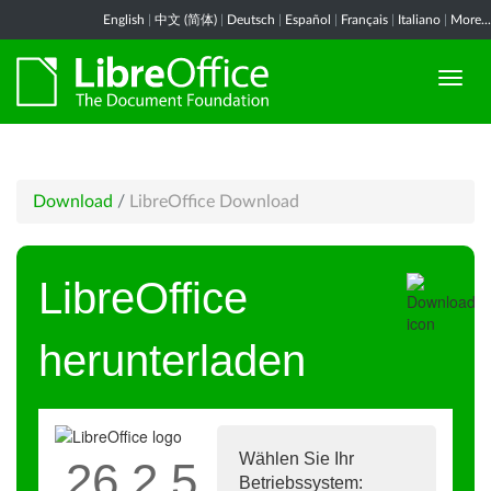
English
|
中文 (简体)
|
Deutsch
|
Español
|
Français
|
Italiano
|
More...
Download
/
LibreOffice Download
LibreOffice
herunterladen
Wählen Sie Ihr
26.2.5
Betriebssystem: