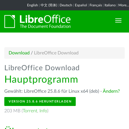
English
|
中文 (简体)
|
Deutsch
|
Español
|
Français
|
Italiano
|
More...
Download
/
LibreOffice Download
LibreOffice Download
Hauptprogramm
Gewählt: LibreOffice 25.8.6 für Linux x64 (deb) -
Ändern?
VERSION 25.8.6 HERUNTERLADEN
203 MB (
Torrent
,
Info
)