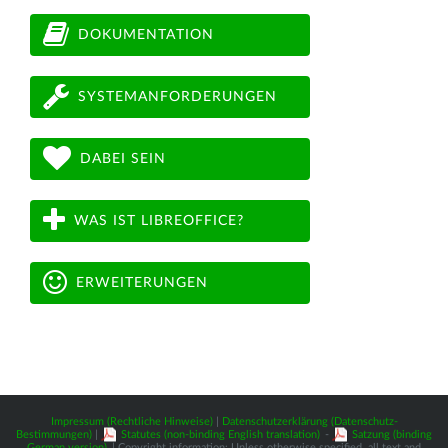
DOKUMENTATION
SYSTEMANFORDERUNGEN
DABEI SEIN
WAS IST LIBREOFFICE?
ERWEITERUNGEN
Impressum (Rechtliche Hinweise)
|
Datenschutzerklärung (Datenschutz-
Bestimmungen)
|
Statutes (non-binding English translation)
-
Satzung (binding
German version)
| Copyright information: Unless otherwise specified, all text and