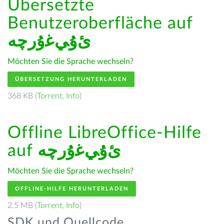
Übersetzte
Benutzeroberfläche auf
ﺉۇﻲﻏۇﺭچە
Möchten Sie die Sprache wechseln?
ÜBERSETZUNG HERUNTERLADEN
368 KB (
Torrent
,
Info
)
Offline LibreOffice-Hilfe
auf
ﺉۇﻲﻏۇﺭچە
Möchten Sie die Sprache wechseln?
OFFLINE-HILFE HERUNTERLADEN
2.5 MB (
Torrent
,
Info
)
SDK und Quellcode