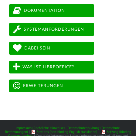
DOKUMENTATION
SYSTEMANFORDERUNGEN
DABEI SEIN
WAS IST LIBREOFFICE?
ERWEITERUNGEN
Impressum (Rechtliche Hinweise)
|
Datenschutzerklärung (Datenschutz-
Bestimmungen)
|
Statutes (non-binding English translation)
-
Satzung (binding
German version)
| Copyright information: Unless otherwise specified, all text and