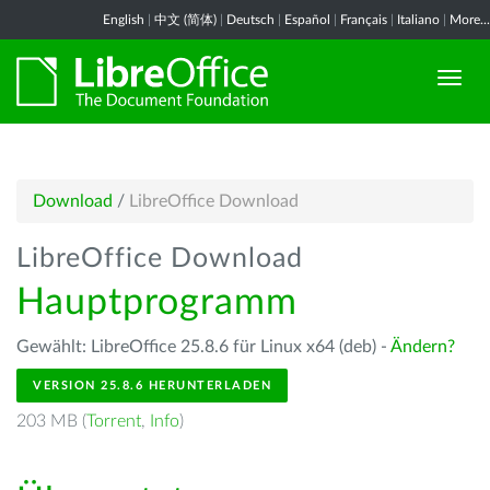
English
|
中文 (简体)
|
Deutsch
|
Español
|
Français
|
Italiano
|
More...
Download
/
LibreOffice Download
LibreOffice Download
Hauptprogramm
Gewählt: LibreOffice 25.8.6 für Linux x64 (deb) -
Ändern?
VERSION 25.8.6 HERUNTERLADEN
203 MB (
Torrent
,
Info
)