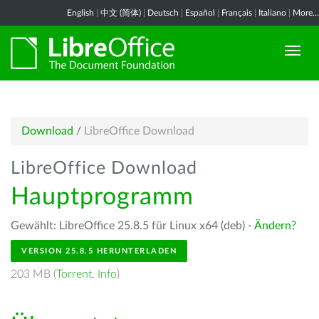
English
|
中文 (简体)
|
Deutsch
|
Español
|
Français
|
Italiano
|
More...
Download
/
LibreOffice Download
LibreOffice Download
Hauptprogramm
Gewählt: LibreOffice 25.8.5 für Linux x64 (deb) -
Ändern?
VERSION 25.8.5 HERUNTERLADEN
203 MB (
Torrent
,
Info
)