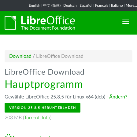
English
|
中文 (简体)
|
Deutsch
|
Español
|
Français
|
Italiano
|
More...
Download
/
LibreOffice Download
LibreOffice Download
Hauptprogramm
Gewählt: LibreOffice 25.8.5 für Linux x64 (deb) -
Ändern?
VERSION 25.8.5 HERUNTERLADEN
203 MB (
Torrent
,
Info
)