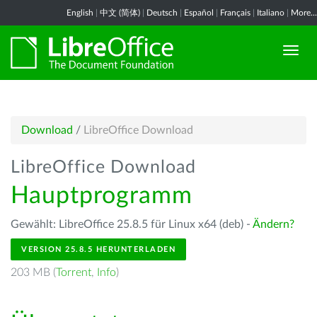
English
|
中文 (简体)
|
Deutsch
|
Español
|
Français
|
Italiano
|
More...
Download
/
LibreOffice Download
LibreOffice Download
Hauptprogramm
Gewählt: LibreOffice 25.8.5 für Linux x64 (deb) -
Ändern?
VERSION 25.8.5 HERUNTERLADEN
203 MB (
Torrent
,
Info
)