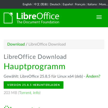
English
|
中文 (简体)
|
Deutsch
|
Español
|
Français
|
Italiano
|
More...
Download
/
LibreOffice Download
LibreOffice Download
Hauptprogramm
Gewählt: LibreOffice 25.8.5 für Linux x64 (deb) -
Ändern?
VERSION 25.8.5 HERUNTERLADEN
203 MB (
Torrent
,
Info
)