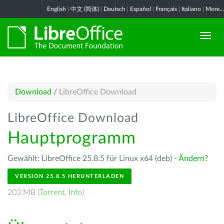
English
|
中文 (简体)
|
Deutsch
|
Español
|
Français
|
Italiano
|
More...
Download
/
LibreOffice Download
LibreOffice Download
Hauptprogramm
Gewählt: LibreOffice 25.8.5 für Linux x64 (deb) -
Ändern?
VERSION 25.8.5 HERUNTERLADEN
203 MB (
Torrent
,
Info
)