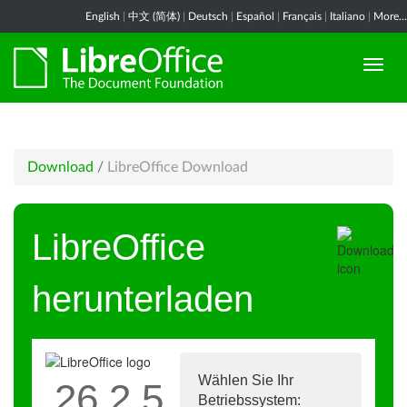
English
|
中文 (简体)
|
Deutsch
|
Español
|
Français
|
Italiano
|
More...
Download
/
LibreOffice Download
LibreOffice
herunterladen
Wählen Sie Ihr
26.2.5
Betriebssystem: