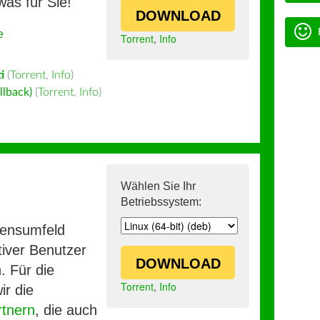
was für Sie!
DOWNLOAD
e
Torrent
,
Info
i
(
Torrent
,
Info
)
llback)
(
Torrent
,
Info
)
Wählen Sie Ihr
Betriebssystem:
mensumfeld
iver Benutzer
DOWNLOAD
. Für die
Torrent
,
Info
ir die
rtnern
, die auch