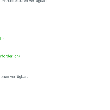
me/Architekturen verfügbar:
h)
forderlich)
ionen verfügbar: