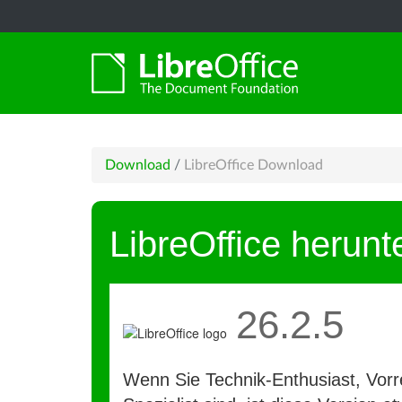
Download
/
LibreOffice Download
LibreOffice herunt
26.2.5
Wenn Sie Technik-Enthusiast, Vorre