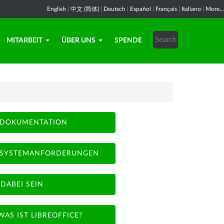
English
|
中文 (简体)
|
Deutsch
|
Español
|
Français
|
Italiano
|
More...
MITARBEIT
ÜBER UNS
SPENDE
DOKUMENTATION
SYSTEMANFORDERUNGEN
DABEI SEIN
WAS IST LIBREOFFICE?