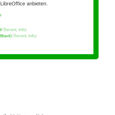
LibreOffice anbieten.
e
i
(
Torrent
,
Info
)
llback)
(
Torrent
,
Info
)