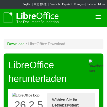
English
|
中文 (简体)
|
Deutsch
|
Español
|
Français
|
Italiano
|
More...
Download
/
LibreOffice Download
LibreOffice
herunterladen
Wählen Sie Ihr
26.2.5
Betriebssystem: