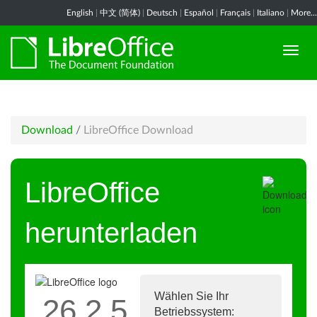
English
|
中文 (简体)
|
Deutsch
|
Español
|
Français
|
Italiano
|
More...
Download
/
LibreOffice Download
LibreOffice
herunterladen
Wählen Sie Ihr
26.2.5
Betriebssystem: