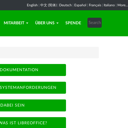
English
|
中文 (简体)
|
Deutsch
|
Español
|
Français
|
Italiano
|
More...
MITARBEIT
ÜBER UNS
SPENDE
DOKUMENTATION
SYSTEMANFORDERUNGEN
DABEI SEIN
WAS IST LIBREOFFICE?