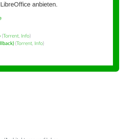
LibreOffice anbieten.
e
ف
(
Torrent
,
Info
)
llback)
(
Torrent
,
Info
)