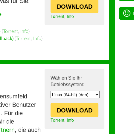
was für Sie!
DOWNLOAD
e
Torrent
,
Info
ف
(
Torrent
,
Info
)
llback)
(
Torrent
,
Info
)
Wählen Sie Ihr
Betriebssystem:
mensumfeld
iver Benutzer
DOWNLOAD
. Für die
Torrent
,
Info
ir die
rtnern
, die auch