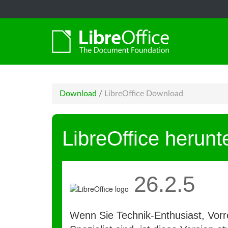
Download
/
LibreOffice Download
LibreOffice herunt
26.2.5
Wenn Sie Technik-Enthusiast, Vorre