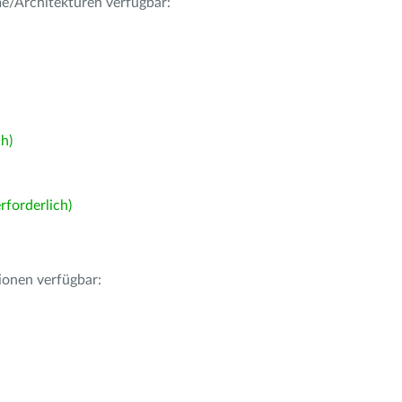
me/Architekturen verfügbar:
h)
forderlich)
ionen verfügbar: