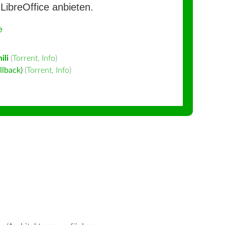
LibreOffice anbieten.
e
ili
(
Torrent
,
Info
)
llback)
(
Torrent
,
Info
)