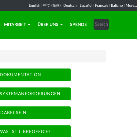
English
|
中文 (简体)
|
Deutsch
|
Español
|
Français
|
Italiano
|
More...
MITARBEIT
ÜBER UNS
SPENDE
DOKUMENTATION
SYSTEMANFORDERUNGEN
DABEI SEIN
WAS IST LIBREOFFICE?