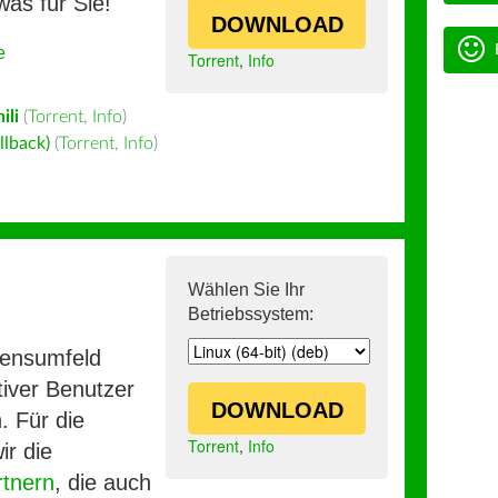
was für Sie!
DOWNLOAD
e
Torrent
,
Info
ili
(
Torrent
,
Info
)
llback)
(
Torrent
,
Info
)
Wählen Sie Ihr
Betriebssystem:
mensumfeld
iver Benutzer
DOWNLOAD
. Für die
Torrent
,
Info
ir die
rtnern
, die auch