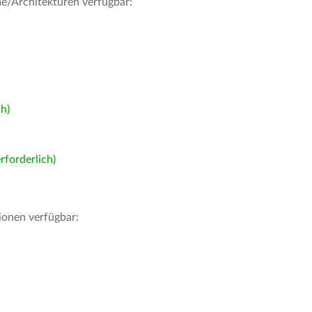
me/Architekturen verfügbar:
h)
forderlich)
ionen verfügbar: