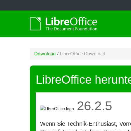
Download
/
LibreOffice Download
LibreOffice herunt
26.2.5
Wenn Sie Technik-Enthusiast, Vorre