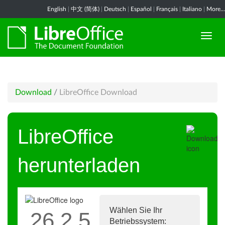
English
|
中文 (简体)
|
Deutsch
|
Español
|
Français
|
Italiano
|
More...
Download
/
LibreOffice Download
LibreOffice
herunterladen
Wählen Sie Ihr
26.2.5
Betriebssystem: